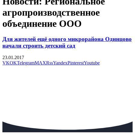
Новости: Региональное
агропроизводственное
объединение ООО
Для жителей ещё одного микрорайона Одинцово
начали строить детский сад
23.01.2017
VK
OK
Telegram
MAX
Rss
Yandex
Pinterest
Youtube