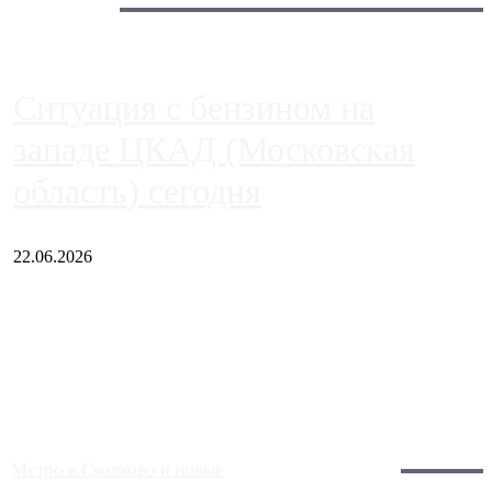
Сегодня:
Ситуация с бензином на
западе ЦКАД (Московская
область) сегодня
22.06.2026
Чем ближе к центру столицы, тем ситуация на АЗС лучше.
Однако АЗС, расположенные на приличном удалении от
Москвы, имеют более видимые проблемы. Так, некоторые
заправки на ЦКАД либо не работают полностью, либо
работают с ...
Загрузить больше
Главное:
Метро в Сколково и новые