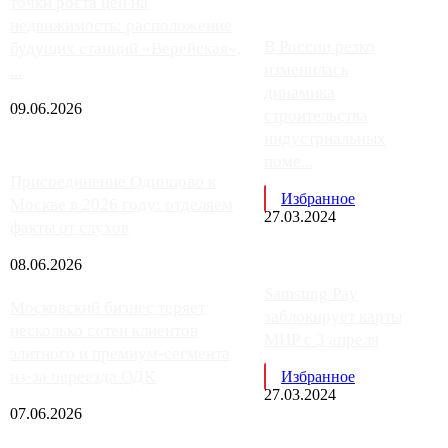
точки роста цен на
недвижимость: расположение
В России резко
будущих станций «Верейская»,
изменилась
...
динамика
09.06.2026
строительства
индустриальных
поме...
Присоединение Одинцово к
Избранное
Москве в 2026 году: отделяем
27.03.2024
факты от слухов
08.06.2026
Samsung Pay
Московский бизнес теряет
заблокирует карты
несколько сотен клиентов
МИР с 3 апреля
элитного и премиум-сегмента
из-за переезда ОДК
Избранное
27.03.2024
07.06.2026