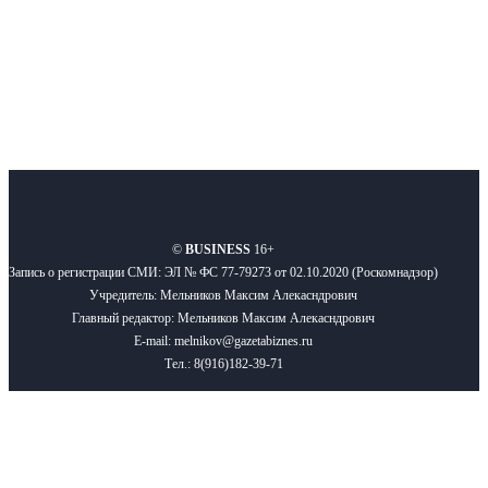
Подписывайтесь
О нас
Реклама
Вакансии
Правила
Контакты
©
BUSINESS
16+
Запись о регистрации СМИ: ЭЛ № ФС 77-79273 от 02.10.2020 (Роскомнадзор)
Учредитель: Мельников Максим Алекасндрович
Главный редактор: Мельников Максим Алекасндрович
E-mail: melnikov@gazetabiznes.ru
Тел.: 8(916)182-39-71