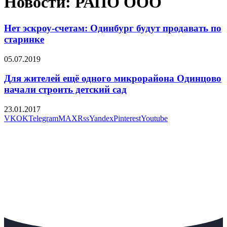
Новости: РАПО ООО
Нет эскроу-счетам: Одинбург будут продавать по
старинке
05.07.2019
Для жителей ещё одного микрорайона Одинцово
начали строить детский сад
23.01.2017
VK
OK
Telegram
MAX
Rss
Yandex
Pinterest
Youtube