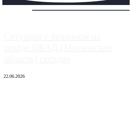
Сегодня:
Ситуация с бензином на
западе ЦКАД (Московская
область) сегодня
22.06.2026
Чем ближе к центру столицы, тем ситуация на АЗС лучше.
Однако АЗС, расположенные на приличном удалении от
Москвы, имеют более видимые проблемы. Так, некоторые
заправки на ЦКАД либо не работают полностью, либо
работают с ...
Загрузить больше