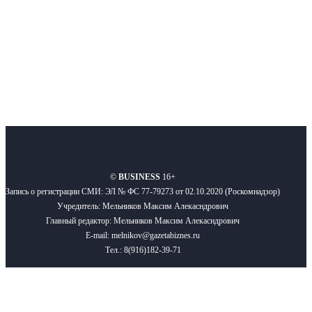
Подписывайтесь
О нас
Реклама
Вакансии
Правила
Контакты
©
BUSINESS
16+
Запись о регистрации СМИ: ЭЛ № ФС 77-79273 от 02.10.2020 (Роскомнадзор)
Учредитель: Мельников Максим Алекасндрович
Главный редактор: Мельников Максим Алекасндрович
E-mail: melnikov@gazetabiznes.ru
Тел.: 8(916)182-39-71