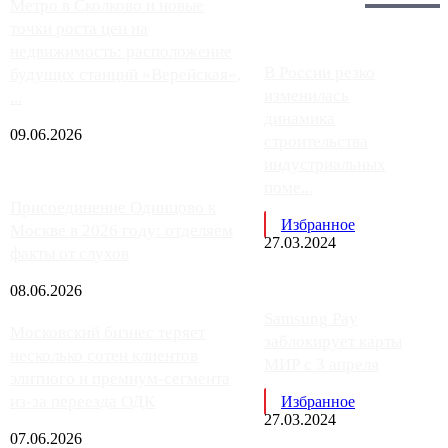
Главное:
Метро в Сколково и новые
точки роста цен на
недвижимость: расположение
В России резко
будущих станций «Верейская»,
изменилась
...
динамика
09.06.2026
строительства
индустриальных
поме...
Присоединение Одинцово к
Избранное
Москве в 2026 году: отделяем
27.03.2024
факты от слухов
08.06.2026
Samsung Pay
Московский бизнес теряет
заблокирует карты
несколько сотен клиентов
МИР с 3 апреля
элитного и премиум-сегмента
из-за переезда ОДК
Избранное
27.03.2024
07.06.2026