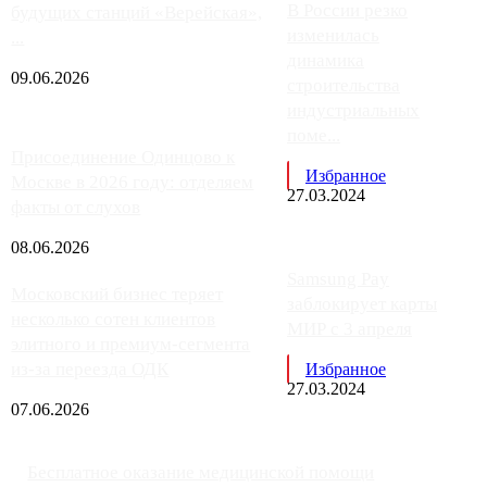
В России резко
будущих станций «Верейская»,
изменилась
...
динамика
09.06.2026
строительства
индустриальных
поме...
Присоединение Одинцово к
Избранное
Москве в 2026 году: отделяем
27.03.2024
факты от слухов
08.06.2026
Samsung Pay
Московский бизнес теряет
заблокирует карты
несколько сотен клиентов
МИР с 3 апреля
элитного и премиум-сегмента
из-за переезда ОДК
Избранное
27.03.2024
07.06.2026
Бесплатное оказание медицинской помощи