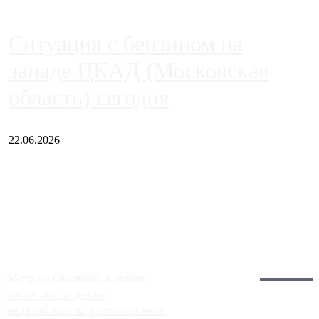
Ситуация с бензином на
западе ЦКАД (Московская
область) сегодня
22.06.2026
Чем ближе к центру столицы, тем ситуация на АЗС лучше.
Однако АЗС, расположенные на приличном удалении от
Москвы, имеют более видимые проблемы. Так, некоторые
заправки на ЦКАД либо не работают полностью, либо
работают с ...
Загрузить больше
Главное:
Метро в Сколково и новые
точки роста цен на
недвижимость: расположение