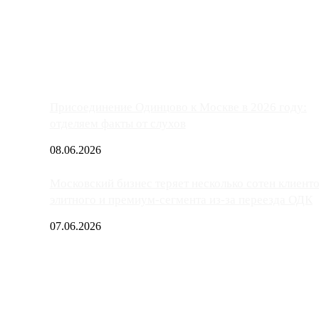
ако АЗС, расположенные на приличном удалении от Москвы, имеют
Присоединение Одинцово к Москве в 2026 году:
отделяем факты от слухов
08.06.2026
Московский бизнес теряет несколько сотен клиент
элитного и премиум-сегмента из-за переезда ОДК
07.06.2026