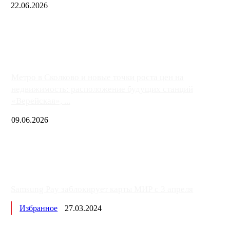
22.06.2026
Чем ближе к центру столицы, тем ситуация на АЗС лучше. Одн
либо не работают полностью, либо работают с ...
Метро в Сколково и новые точки роста цен на
недвижимость: расположение будущих станций
«Верейская», ...
09.06.2026
Samsung Pay заблокирует карты МИР с 3 апреля
Избранное
27.03.2024