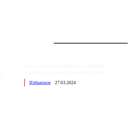
 более видимые проблемы. Так, некоторые заправки на ЦКАД
Загрузить больше
Главное:
В России резко изменилась динамика
строительства индустриальных поме...
ов
Избранное
27.03.2024