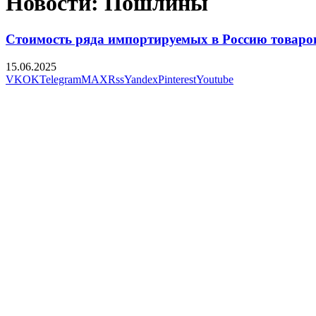
Новости: Пошлины
Стоимость ряда импортируемых в Россию товаров
15.06.2025
VK
OK
Telegram
MAX
Rss
Yandex
Pinterest
Youtube