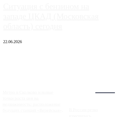
Ситуация с бензином на
западе ЦКАД (Московская
область) сегодня
22.06.2026
Чем ближе к центру столицы, тем ситуация на АЗС лучше.
Однако АЗС, расположенные на приличном удалении от
Москвы, имеют более видимые проблемы. Так, некоторые
заправки на ЦКАД либо не работают полностью, либо
работают с ...
Загрузить больше
Главное:
Метро в Сколково и новые
точки роста цен на
недвижимость: расположение
В России резко
будущих станций «Верейская»,
изменилась
...