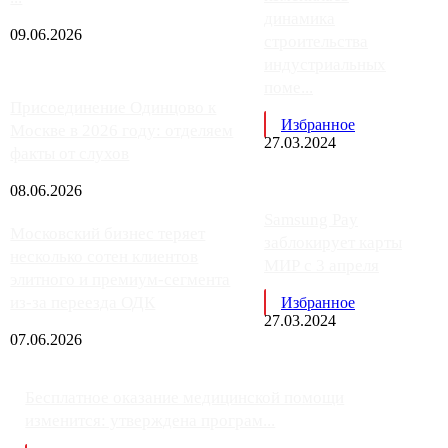
динамика
09.06.2026
строительства
индустриальных
поме...
Присоединение Одинцово к
Избранное
Москве в 2026 году: отделяем
27.03.2024
факты от слухов
08.06.2026
Samsung Pay
Московский бизнес теряет
заблокирует карты
несколько сотен клиентов
МИР с 3 апреля
элитного и премиум-сегмента
из-за переезда ОДК
Избранное
27.03.2024
07.06.2026
Бесплатное оказание медицинской помощи
изменится: утверждена програм...