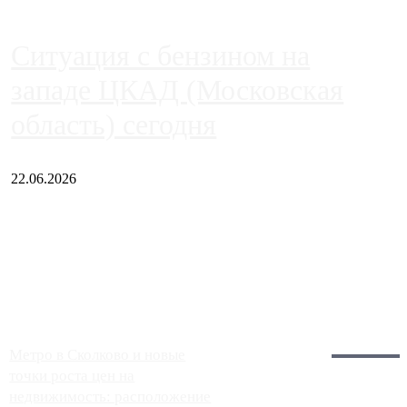
Ситуация с бензином на
западе ЦКАД (Московская
область) сегодня
22.06.2026
Чем ближе к центру столицы, тем ситуация на АЗС лучше.
Однако АЗС, расположенные на приличном удалении от
Москвы, имеют более видимые проблемы. Так, некоторые
заправки на ЦКАД либо не работают полностью, либо
работают с ...
Загрузить больше
Главное:
Метро в Сколково и новые
точки роста цен на
недвижимость: расположение