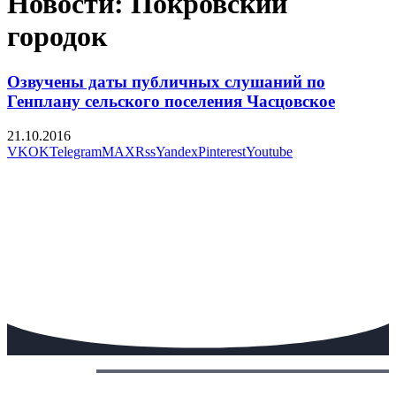
Новости: Покровский
городок
Озвучены даты публичных слушаний по
Генплану сельского поселения Часцовское
21.10.2016
VK
OK
Telegram
MAX
Rss
Yandex
Pinterest
Youtube
Сегодня: