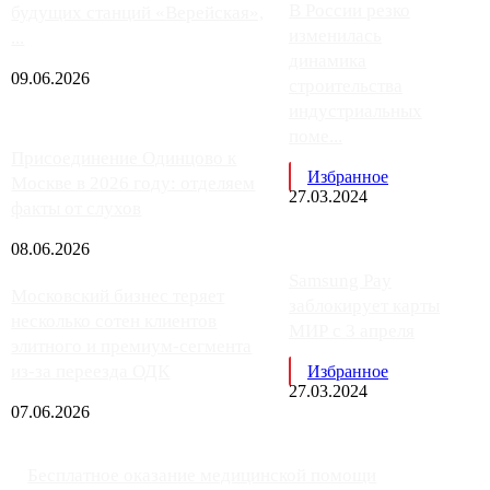
В России резко
будущих станций «Верейская»,
изменилась
...
динамика
09.06.2026
строительства
индустриальных
поме...
Присоединение Одинцово к
Избранное
Москве в 2026 году: отделяем
27.03.2024
факты от слухов
08.06.2026
Samsung Pay
Московский бизнес теряет
заблокирует карты
несколько сотен клиентов
МИР с 3 апреля
элитного и премиум-сегмента
из-за переезда ОДК
Избранное
27.03.2024
07.06.2026
Бесплатное оказание медицинской помощи