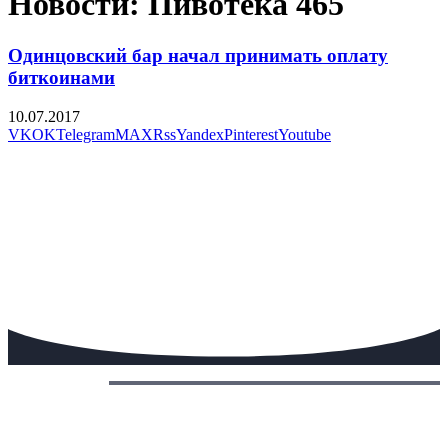
Новости: Пивотека 465
Одинцовский бар начал принимать оплату
биткоинами
10.07.2017
VK
OK
Telegram
MAX
Rss
Yandex
Pinterest
Youtube
Сегодня: