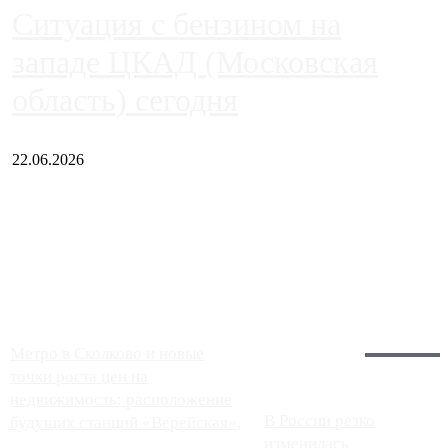
Ситуация с бензином на
западе ЦКАД (Московская
область) сегодня
22.06.2026
Чем ближе к центру столицы, тем ситуация на АЗС лучше.
Однако АЗС, расположенные на приличном удалении от
Москвы, имеют более видимые проблемы. Так, некоторые
заправки на ЦКАД либо не работают полностью, либо
работают с ...
Загрузить больше
Главное:
Метро в Сколково и новые
точки роста цен на
недвижимость: расположение
В России резко
будущих станций «Верейская»,
изменилась
...