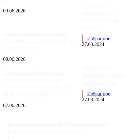
динамика
09.06.2026
строительства
индустриальных
поме...
Присоединение Одинцово к
Избранное
Москве в 2026 году: отделяем
27.03.2024
факты от слухов
08.06.2026
Samsung Pay
Московский бизнес теряет
заблокирует карты
несколько сотен клиентов
МИР с 3 апреля
элитного и премиум-сегмента
из-за переезда ОДК
Избранное
27.03.2024
07.06.2026
Бесплатное оказание медицинской помощи
изменится: утверждена програм...