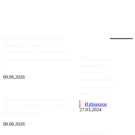
заправки на ЦКАД либо не работают полностью, либо
работают с ...
Загрузить больше
Главное:
Метро в Сколково и новые
точки роста цен на
недвижимость: расположение
В России резко
будущих станций «Верейская»,
изменилась
...
динамика
09.06.2026
строительства
индустриальных
поме...
Присоединение Одинцово к
Избранное
Москве в 2026 году: отделяем
27.03.2024
факты от слухов
08.06.2026
Samsung Pay