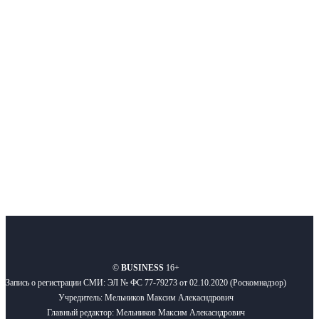
Интернет-СМИ с фокусом на события, влияющие на бизнес
Московского региона, основанное в 2009 году. Ежедневно публикуем
новости бизнеса и новости для бизнеса.
Подписывайтесь
О нас
Реклама
Вакансии
Правила
Контакты
©
BUSINESS
16+
Запись о регистрации СМИ: ЭЛ № ФС 77-79273 от 02.10.2020 (Роскомнадзор)
Учредитель: Мельников Максим Алекасндрович
Главный редактор: Мельников Максим Алекасндрович