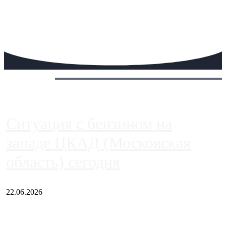
Сегодня:
Ситуация с бензином на
западе ЦКАД (Московская
область) сегодня
22.06.2026
Чем ближе к центру столицы, тем ситуация на АЗС лучше.
Однако АЗС, расположенные на приличном удалении от
Москвы, имеют более видимые проблемы. Так, некоторые