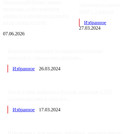
Московский бизнес теряет
заблокирует карты
несколько сотен клиентов
МИР с 3 апреля
элитного и премиум-сегмента
из-за переезда ОДК
Избранное
27.03.2024
07.06.2026
Бесплатное оказание медицинской помощи
изменится: утверждена програм...
Избранное
26.03.2024
Последствия выборов в России: западные СМИ
готовят россиян к «послед...
Избранное
17.03.2024
Изменения в пенсионных выплатах: накопительную