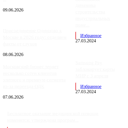
динамика
09.06.2026
строительства
индустриальных
поме...
Присоединение Одинцово к
Избранное
Москве в 2026 году: отделяем
27.03.2024
факты от слухов
08.06.2026
Samsung Pay
Московский бизнес теряет
заблокирует карты
несколько сотен клиентов
МИР с 3 апреля
элитного и премиум-сегмента
из-за переезда ОДК
Избранное
27.03.2024
07.06.2026
Бесплатное оказание медицинской помощи
изменится: утверждена програм...