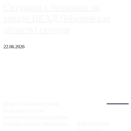
Ситуация с бензином на
западе ЦКАД (Московская
область) сегодня
22.06.2026
Чем ближе к центру столицы, тем ситуация на АЗС лучше.
Однако АЗС, расположенные на приличном удалении от
Москвы, имеют более видимые проблемы. Так, некоторые
заправки на ЦКАД либо не работают полностью, либо
работают с ...
Загрузить больше
Главное:
Метро в Сколково и новые
точки роста цен на
недвижимость: расположение
В России резко
будущих станций «Верейская»,
изменилась
...