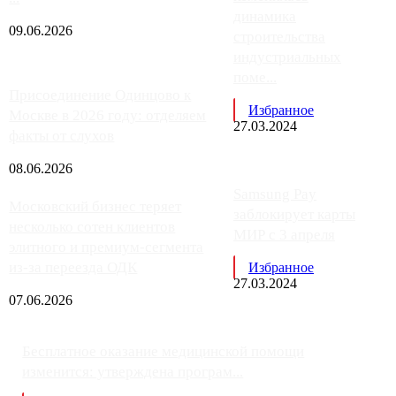
динамика
09.06.2026
строительства
индустриальных
поме...
Присоединение Одинцово к
Избранное
Москве в 2026 году: отделяем
27.03.2024
факты от слухов
08.06.2026
Samsung Pay
Московский бизнес теряет
заблокирует карты
несколько сотен клиентов
МИР с 3 апреля
элитного и премиум-сегмента
из-за переезда ОДК
Избранное
27.03.2024
07.06.2026
Бесплатное оказание медицинской помощи
изменится: утверждена програм...