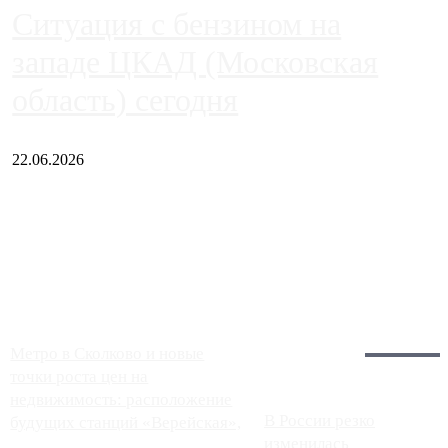
Ситуация с бензином на
западе ЦКАД (Московская
область) сегодня
22.06.2026
Чем ближе к центру столицы, тем ситуация на АЗС лучше.
Однако АЗС, расположенные на приличном удалении от
Москвы, имеют более видимые проблемы. Так, некоторые
заправки на ЦКАД либо не работают полностью, либо
работают с ...
Загрузить больше
Главное:
Метро в Сколково и новые
точки роста цен на
недвижимость: расположение
В России резко
будущих станций «Верейская»,
изменилась
...