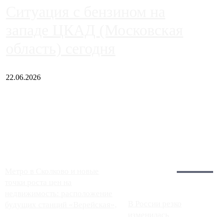
Ситуация с бензином на
западе ЦКАД (Московская
область) сегодня
22.06.2026
Чем ближе к центру столицы, тем ситуация на АЗС лучше.
Однако АЗС, расположенные на приличном удалении от
Москвы, имеют более видимые проблемы. Так, некоторые
заправки на ЦКАД либо не работают полностью, либо
работают с ...
Загрузить больше
Главное:
Метро в Сколково и новые
точки роста цен на
недвижимость: расположение
В России резко
будущих станций «Верейская»,
изменилась
...