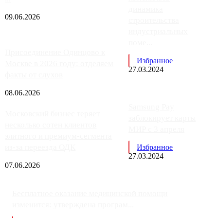
динамика
09.06.2026
строительства
индустриальных
поме...
Присоединение Одинцово к
Избранное
Москве в 2026 году: отделяем
27.03.2024
факты от слухов
08.06.2026
Samsung Pay
Московский бизнес теряет
заблокирует карты
несколько сотен клиентов
МИР с 3 апреля
элитного и премиум-сегмента
из-за переезда ОДК
Избранное
27.03.2024
07.06.2026
Бесплатное оказание медицинской помощи
изменится: утверждена програм...