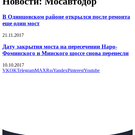
Новости: Мосавтодор
В Одинцовском районе открылся после ремонта
еще один мост
21.11.2017
Дату закрытия моста на пересечении Наро-
Фоминского и Минского шоссе снова перенесли
10.10.2017
VK
OK
Telegram
MAX
Rss
Yandex
Pinterest
Youtube