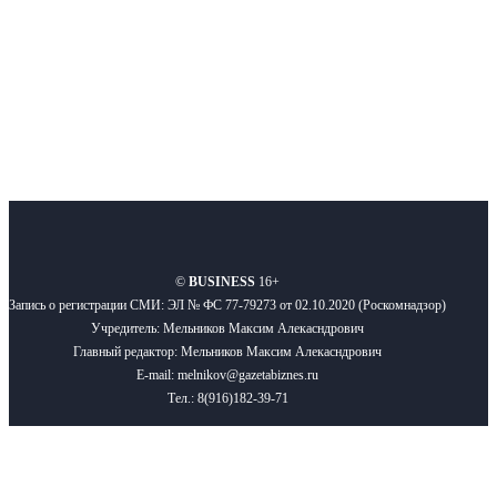
Подписывайтесь
О нас
Реклама
Вакансии
Правила
Контакты
©
BUSINESS
16+
Запись о регистрации СМИ: ЭЛ № ФС 77-79273 от 02.10.2020 (Роскомнадзор)
Учредитель: Мельников Максим Алекасндрович
Главный редактор: Мельников Максим Алекасндрович
E-mail: melnikov@gazetabiznes.ru
Тел.: 8(916)182-39-71