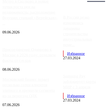
Главное:
Метро в Сколково и новые
точки роста цен на
недвижимость: расположение
В России резко
будущих станций «Верейская»,
изменилась
...
динамика
09.06.2026
строительства
индустриальных
поме...
Присоединение Одинцово к
Избранное
Москве в 2026 году: отделяем
27.03.2024
факты от слухов
08.06.2026
Samsung Pay
Московский бизнес теряет
заблокирует карты
несколько сотен клиентов
МИР с 3 апреля
элитного и премиум-сегмента
из-за переезда ОДК
Избранное
27.03.2024
07.06.2026