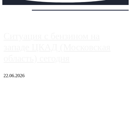
Сегодня:
Ситуация с бензином на
западе ЦКАД (Московская
область) сегодня
22.06.2026
Чем ближе к центру столицы, тем ситуация на АЗС лучше.
Однако АЗС, расположенные на приличном удалении от
Москвы, имеют более видимые проблемы. Так, некоторые
заправки на ЦКАД либо не работают полностью, либо
работают с ...
Загрузить больше