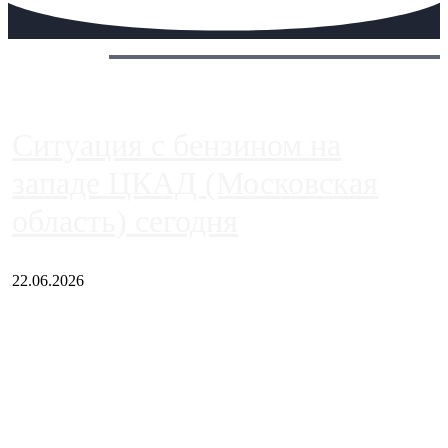
Сегодня:
Ситуация с бензином на
западе ЦКАД (Московская
область) сегодня
22.06.2026
Чем ближе к центру столицы, тем ситуация на АЗС лучше.
Однако АЗС, расположенные на приличном удалении от
Москвы, имеют более видимые проблемы. Так, некоторые
заправки на ЦКАД либо не работают полностью, либо
работают с ...