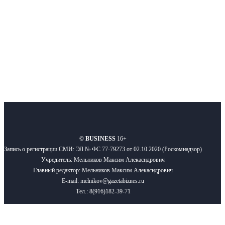
Подписывайтесь
О нас
Реклама
Вакансии
Правила
Контакты
©
BUSINESS
16+
Запись о регистрации СМИ: ЭЛ № ФС 77-79273 от 02.10.2020 (Роскомнадзор)
Учредитель: Мельников Максим Алекасндрович
Главный редактор: Мельников Максим Алекасндрович
E-mail: melnikov@gazetabiznes.ru
Тел.: 8(916)182-39-71