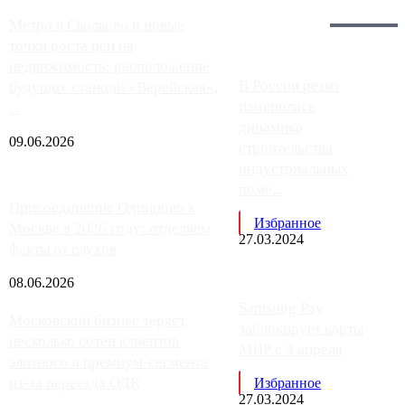
Загрузить больше
Главное:
Метро в Сколково и новые
точки роста цен на
недвижимость: расположение
В России резко
будущих станций «Верейская»,
изменилась
...
динамика
09.06.2026
строительства
индустриальных
поме...
Присоединение Одинцово к
Избранное
Москве в 2026 году: отделяем
27.03.2024
факты от слухов
08.06.2026
Samsung Pay
Московский бизнес теряет
заблокирует карты
несколько сотен клиентов
МИР с 3 апреля
элитного и премиум-сегмента
из-за переезда ОДК
Избранное
27.03.2024