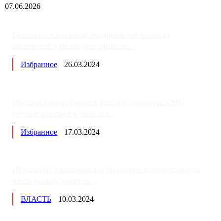
07.06.2026
Бесплатное оказание медицинской помощи
изменится: утверждена програм...
Избранное
26.03.2024
Последствия выборов в России: западные СМИ
готовят россиян к «послед...
Избранное
17.03.2024
Изменения в пенсионных выплатах: накопительную
часть пенсии хотят пе...
ВЛАСТЬ
10.03.2024