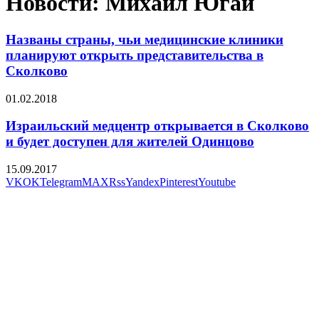
Новости: Михаил Югай
Названы страны, чьи медицинские клиники
планируют открыть представительства в
Сколково
01.02.2018
Израильский медцентр открывается в Сколково
и будет доступен для жителей Одинцово
15.09.2017
VK
OK
Telegram
MAX
Rss
Yandex
Pinterest
Youtube