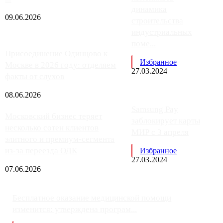
динамика
09.06.2026
строительства
индустриальных
поме...
Присоединение Одинцово к
Избранное
Москве в 2026 году: отделяем
27.03.2024
факты от слухов
08.06.2026
Samsung Pay
Московский бизнес теряет
заблокирует карты
несколько сотен клиентов
МИР с 3 апреля
элитного и премиум-сегмента
из-за переезда ОДК
Избранное
27.03.2024
07.06.2026
Бесплатное оказание медицинской помощи
изменится: утверждена програм...