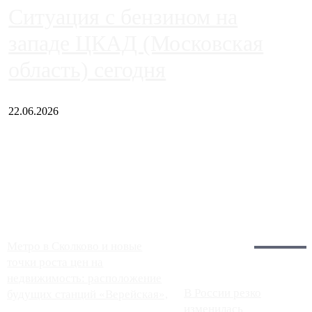
Ситуация с бензином на
западе ЦКАД (Московская
область) сегодня
22.06.2026
Чем ближе к центру столицы, тем ситуация на АЗС лучше.
Однако АЗС, расположенные на приличном удалении от
Москвы, имеют более видимые проблемы. Так, некоторые
заправки на ЦКАД либо не работают полностью, либо
работают с ...
Загрузить больше
Главное:
Метро в Сколково и новые
точки роста цен на
недвижимость: расположение
В России резко
будущих станций «Верейская»,
изменилась
...