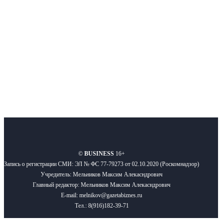
Подписывайтесь
О нас
Реклама
Вакансии
Правила
Контакты
©
BUSINESS
16+
Запись о регистрации СМИ: ЭЛ № ФС 77-79273 от 02.10.2020 (Роскомнадзор)
Учредитель: Мельников Максим Алекасндрович
Главный редактор: Мельников Максим Алекасндрович
E-mail: melnikov@gazetabiznes.ru
Тел.: 8(916)182-39-71