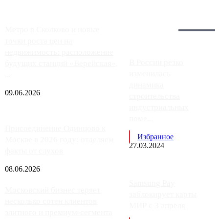
Загрузить больше
Главное:
Метро в Сколково и новые
точки роста цен на
недвижимость: расположение
В России резко
будущих станций «Верейская»,
изменилась
...
динамика
09.06.2026
строительства
индустриальных
поме...
Присоединение Одинцово к
Избранное
Москве в 2026 году: отделяем
27.03.2024
факты от слухов
08.06.2026
Samsung Pay
Московский бизнес теряет
заблокирует карты
несколько сотен клиентов
МИР с 3 апреля
элитного и премиум-сегмента