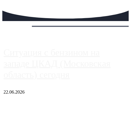
Сегодня:
Ситуация с бензином на
западе ЦКАД (Московская
область) сегодня
22.06.2026
Чем ближе к центру столицы, тем ситуация на АЗС лучше.
Однако АЗС, расположенные на приличном удалении от
Москвы, имеют более видимые проблемы. Так, некоторые
заправки на ЦКАД либо не работают полностью, либо
работают с ...