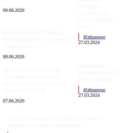
динамика
09.06.2026
строительства
индустриальных
поме...
Присоединение Одинцово к
Избранное
Москве в 2026 году: отделяем
27.03.2024
факты от слухов
08.06.2026
Samsung Pay
Московский бизнес теряет
заблокирует карты
несколько сотен клиентов
МИР с 3 апреля
элитного и премиум-сегмента
из-за переезда ОДК
Избранное
27.03.2024
07.06.2026
Бесплатное оказание медицинской помощи
изменится: утверждена програм...