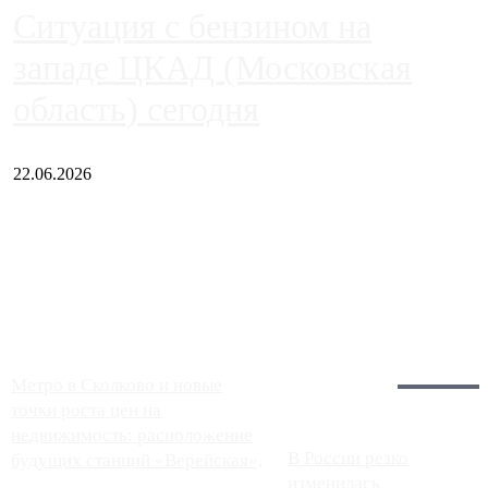
Ситуация с бензином на
западе ЦКАД (Московская
область) сегодня
22.06.2026
Чем ближе к центру столицы, тем ситуация на АЗС лучше.
Однако АЗС, расположенные на приличном удалении от
Москвы, имеют более видимые проблемы. Так, некоторые
заправки на ЦКАД либо не работают полностью, либо
работают с ...
Загрузить больше
Главное:
Метро в Сколково и новые
точки роста цен на
недвижимость: расположение
В России резко
будущих станций «Верейская»,
изменилась
...