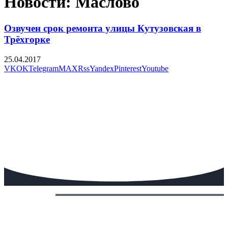
Новости: Маслово
Озвучен срок ремонта улицы Кутузовская в
Трёхгорке
25.04.2017
VK
OK
Telegram
MAX
Rss
Yandex
Pinterest
Youtube
Сегодня: