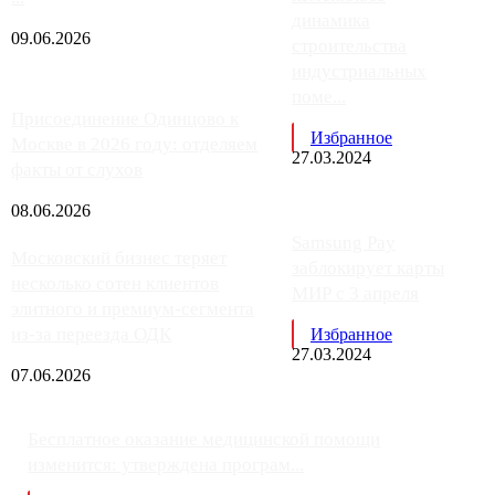
динамика
09.06.2026
строительства
индустриальных
поме...
Присоединение Одинцово к
Избранное
Москве в 2026 году: отделяем
27.03.2024
факты от слухов
08.06.2026
Samsung Pay
Московский бизнес теряет
заблокирует карты
несколько сотен клиентов
МИР с 3 апреля
элитного и премиум-сегмента
из-за переезда ОДК
Избранное
27.03.2024
07.06.2026
Бесплатное оказание медицинской помощи
изменится: утверждена програм...