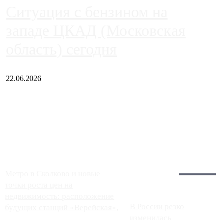
Ситуация с бензином на
западе ЦКАД (Московская
область) сегодня
22.06.2026
Чем ближе к центру столицы, тем ситуация на АЗС лучше.
Однако АЗС, расположенные на приличном удалении от
Москвы, имеют более видимые проблемы. Так, некоторые
заправки на ЦКАД либо не работают полностью, либо
работают с ...
Загрузить больше
Главное:
Метро в Сколково и новые
точки роста цен на
недвижимость: расположение
В России резко
будущих станций «Верейская»,
изменилась
...