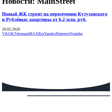
Новости: MainStreet
Новый ЖК строят на пересечении Кутузовского
и Рублёвки: квартиры от 6,2 млн. руб.
20.02.2020
VK
OK
Telegram
MAX
Rss
Yandex
Pinterest
Youtube
Сегодня: