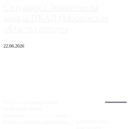
Ситуация с бензином на
западе ЦКАД (Московская
область) сегодня
22.06.2026
Чем ближе к центру столицы, тем ситуация на АЗС лучше.
Однако АЗС, расположенные на приличном удалении от
Москвы, имеют более видимые проблемы. Так, некоторые
заправки на ЦКАД либо не работают полностью, либо
работают с ...
Загрузить больше
Главное:
Метро в Сколково и новые
точки роста цен на
недвижимость: расположение
В России резко
будущих станций «Верейская»,
изменилась
...