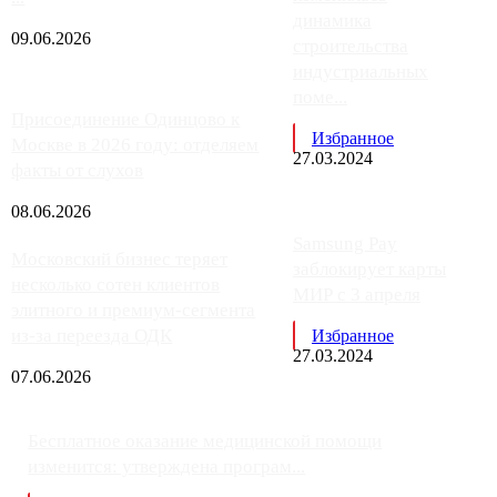
динамика
09.06.2026
строительства
индустриальных
поме...
Присоединение Одинцово к
Избранное
Москве в 2026 году: отделяем
27.03.2024
факты от слухов
08.06.2026
Samsung Pay
Московский бизнес теряет
заблокирует карты
несколько сотен клиентов
МИР с 3 апреля
элитного и премиум-сегмента
из-за переезда ОДК
Избранное
27.03.2024
07.06.2026
Бесплатное оказание медицинской помощи
изменится: утверждена програм...