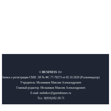
Подписывайтесь
О нас
Реклама
Вакансии
Правила
Контакты
©
BUSINESS
16+
Запись о регистрации СМИ: ЭЛ № ФС 77-79273 от 02.10.2020 (Роскомнадзор)
Учредитель: Мельников Максим Алекасндрович
Главный редактор: Мельников Максим Алекасндрович
E-mail: melnikov@gazetabiznes.ru
Тел.: 8(916)182-39-71