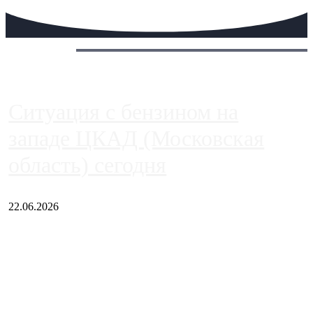
Сегодня:
Ситуация с бензином на
западе ЦКАД (Московская
область) сегодня
22.06.2026
Чем ближе к центру столицы, тем ситуация на АЗС лучше.
Однако АЗС, расположенные на приличном удалении от
Москвы, имеют более видимые проблемы. Так, некоторые
заправки на ЦКАД либо не работают полностью, либо
работают с ...