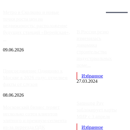
Загрузить больше
Главное:
Метро в Сколково и новые
точки роста цен на
недвижимость: расположение
В России резко
будущих станций «Верейская»,
изменилась
...
динамика
09.06.2026
строительства
индустриальных
поме...
Присоединение Одинцово к
Избранное
Москве в 2026 году: отделяем
27.03.2024
факты от слухов
08.06.2026
Samsung Pay
Московский бизнес теряет
заблокирует карты
несколько сотен клиентов
МИР с 3 апреля
элитного и премиум-сегмента
из-за переезда ОДК
Избранное