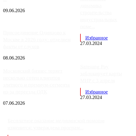
динамика
09.06.2026
строительства
индустриальных
поме...
Присоединение Одинцово к
Избранное
Москве в 2026 году: отделяем
27.03.2024
факты от слухов
08.06.2026
Samsung Pay
Московский бизнес теряет
заблокирует карты
несколько сотен клиентов
МИР с 3 апреля
элитного и премиум-сегмента
из-за переезда ОДК
Избранное
27.03.2024
07.06.2026
Бесплатное оказание медицинской помощи
изменится: утверждена програм...