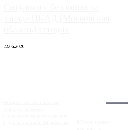
Ситуация с бензином на
западе ЦКАД (Московская
область) сегодня
22.06.2026
Чем ближе к центру столицы, тем ситуация на АЗС лучше.
Однако АЗС, расположенные на приличном удалении от
Москвы, имеют более видимые проблемы. Так, некоторые
заправки на ЦКАД либо не работают полностью, либо
работают с ...
Загрузить больше
Главное:
Метро в Сколково и новые
точки роста цен на
недвижимость: расположение
В России резко
будущих станций «Верейская»,
изменилась
...