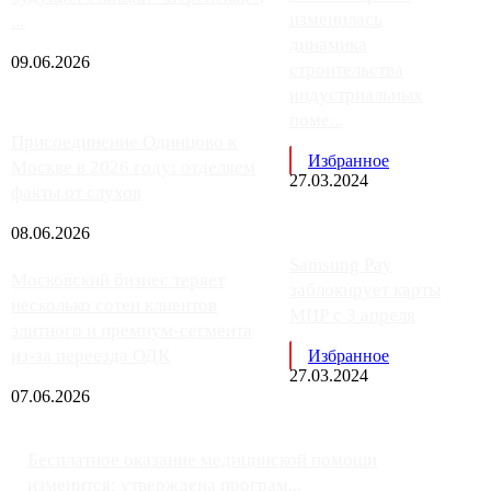
изменилась
...
динамика
09.06.2026
строительства
индустриальных
поме...
Присоединение Одинцово к
Избранное
Москве в 2026 году: отделяем
27.03.2024
факты от слухов
08.06.2026
Samsung Pay
Московский бизнес теряет
заблокирует карты
несколько сотен клиентов
МИР с 3 апреля
элитного и премиум-сегмента
из-за переезда ОДК
Избранное
27.03.2024
07.06.2026
Бесплатное оказание медицинской помощи
изменится: утверждена програм...