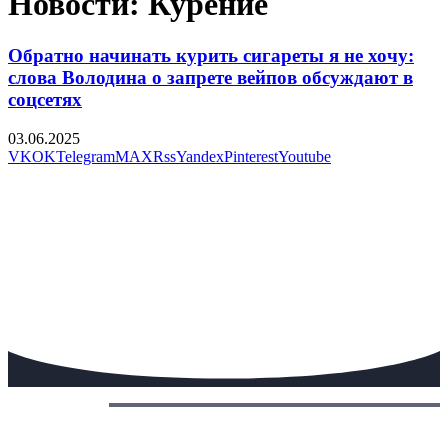
Новости: Курение
Обратно начинать курить сигареты я не хочу:
слова Володина о запрете вейпов обсуждают в
соцсетях
03.06.2025
VK
OK
Telegram
MAX
Rss
Yandex
Pinterest
Youtube
Сегодня: