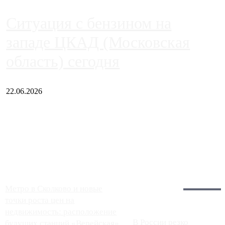
Ситуация с бензином на
западе ЦКАД (Московская
область) сегодня
22.06.2026
Чем ближе к центру столицы, тем ситуация на АЗС лучше.
Однако АЗС, расположенные на приличном удалении от
Москвы, имеют более видимые проблемы. Так, некоторые
заправки на ЦКАД либо не работают полностью, либо
работают с ...
Загрузить больше
Главное:
Метро в Сколково и новые
точки роста цен на
недвижимость: расположение
В России резко
будущих станций «Верейская»,