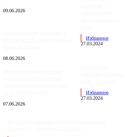
динамика
09.06.2026
строительства
индустриальных
поме...
Присоединение Одинцово к
Избранное
Москве в 2026 году: отделяем
27.03.2024
факты от слухов
08.06.2026
Samsung Pay
Московский бизнес теряет
заблокирует карты
несколько сотен клиентов
МИР с 3 апреля
элитного и премиум-сегмента
из-за переезда ОДК
Избранное
27.03.2024
07.06.2026
Бесплатное оказание медицинской помощи
изменится: утверждена програм...