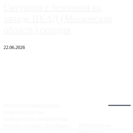
Ситуация с бензином на
западе ЦКАД (Московская
область) сегодня
22.06.2026
Чем ближе к центру столицы, тем ситуация на АЗС лучше.
Однако АЗС, расположенные на приличном удалении от
Москвы, имеют более видимые проблемы. Так, некоторые
заправки на ЦКАД либо не работают полностью, либо
работают с ...
Загрузить больше
Главное:
Метро в Сколково и новые
точки роста цен на
недвижимость: расположение
В России резко
будущих станций «Верейская»,
изменилась
...