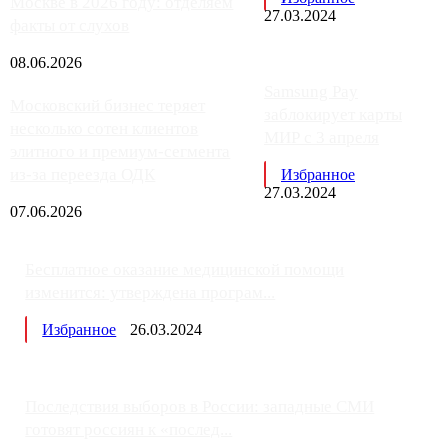
Москве в 2026 году: отделяем
27.03.2024
факты от слухов
08.06.2026
Samsung Pay
Московский бизнес теряет
заблокирует карты
несколько сотен клиентов
МИР с 3 апреля
элитного и премиум-сегмента
из-за переезда ОДК
Избранное
27.03.2024
07.06.2026
Бесплатное оказание медицинской помощи
изменится: утверждена програм...
Избранное
26.03.2024
Последствия выборов в России: западные СМИ
готовят россиян к «послед...