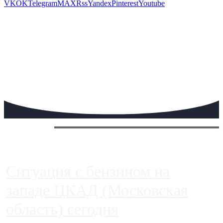
VK
OK
Telegram
MAX
Rss
Yandex
Pinterest
Youtube
Сегодня:
Ситуация с бензином на
западе ЦКАД (Московская
область) сегодня