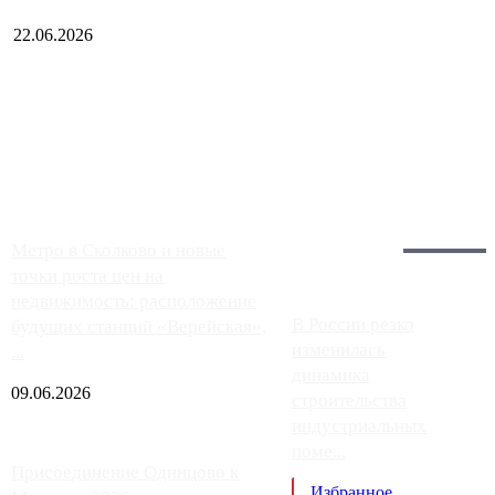
22.06.2026
Чем ближе к центру столицы, тем ситуация на АЗС лучше.
Однако АЗС, расположенные на приличном удалении от
Москвы, имеют более видимые проблемы. Так, некоторые
заправки на ЦКАД либо не работают полностью, либо
работают с ...
Загрузить больше
Главное:
Метро в Сколково и новые
точки роста цен на
недвижимость: расположение
В России резко
будущих станций «Верейская»,
изменилась
...
динамика
09.06.2026
строительства
индустриальных
поме...
Присоединение Одинцово к
Избранное