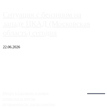
Ситуация с бензином на
западе ЦКАД (Московская
область) сегодня
22.06.2026
Чем ближе к центру столицы, тем ситуация на АЗС лучше.
Однако АЗС, расположенные на приличном удалении от
Москвы, имеют более видимые проблемы. Так, некоторые
заправки на ЦКАД либо не работают полностью, либо
работают с ...
Загрузить больше
Главное:
Метро в Сколково и новые
точки роста цен на
недвижимость: расположение