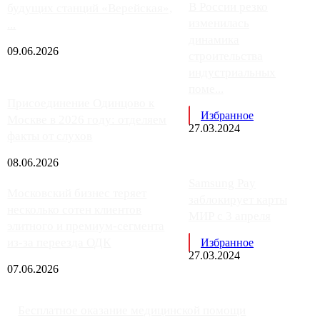
В России резко
будущих станций «Верейская»,
изменилась
...
динамика
09.06.2026
строительства
индустриальных
поме...
Присоединение Одинцово к
Избранное
Москве в 2026 году: отделяем
27.03.2024
факты от слухов
08.06.2026
Samsung Pay
Московский бизнес теряет
заблокирует карты
несколько сотен клиентов
МИР с 3 апреля
элитного и премиум-сегмента
из-за переезда ОДК
Избранное
27.03.2024
07.06.2026
Бесплатное оказание медицинской помощи