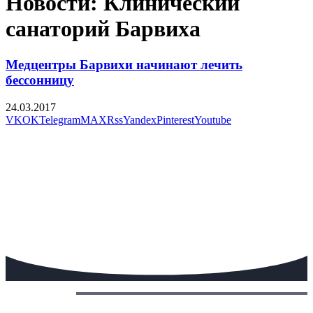
Новости: Клинический
санаторий Барвиха
Медцентры Барвихи начинают лечить
бессонницу
24.03.2017
VK
OK
Telegram
MAX
Rss
Yandex
Pinterest
Youtube
Сегодня: