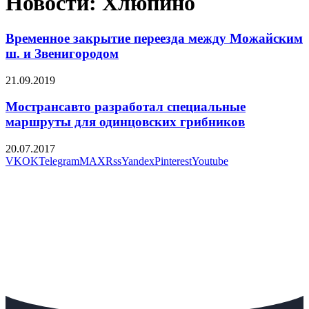
Новости: Хлюпино
Временное закрытие переезда между Можайским
ш. и Звенигородом
21.09.2019
Мострансавто разработал специальные
маршруты для одинцовских грибников
20.07.2017
VK
OK
Telegram
MAX
Rss
Yandex
Pinterest
Youtube