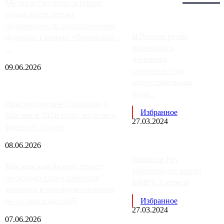
Главное:
Метро в Сколково и новые
точки роста цен на
недвижимость: расположение
В России резко
будущих станций «Верейская»,
изменилась
...
динамика
09.06.2026
строительства
индустриальных
поме...
Присоединение Одинцово к
Избранное
Москве в 2026 году: отделяем
27.03.2024
факты от слухов
08.06.2026
Samsung Pay
Московский бизнес теряет
заблокирует карты
несколько сотен клиентов
МИР с 3 апреля
элитного и премиум-сегмента
из-за переезда ОДК
Избранное
27.03.2024
07.06.2026