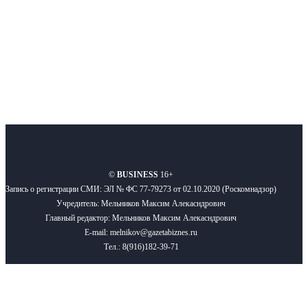
Подписывайтесь
О нас
Реклама
Вакансии
Правила
Контакты
©
BUSINESS
16+
Запись о регистрации СМИ: ЭЛ № ФС 77-79273 от 02.10.2020 (Роскомнадзор)
Учредитель: Мельников Максим Алекасндрович
Главный редактор: Мельников Максим Алекасндрович
E-mail: melnikov@gazetabiznes.ru
Тел.: 8(916)182-39-71