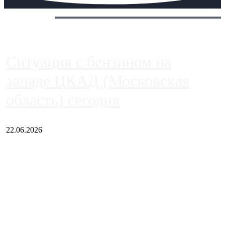
Сегодня:
Ситуация с бензином на
западе ЦКАД (Московская
область) сегодня
22.06.2026
Чем ближе к центру столицы, тем ситуация на АЗС лучше.
Однако АЗС, расположенные на приличном удалении от
Москвы, имеют более видимые проблемы. Так, некоторые
заправки на ЦКАД либо не работают полностью, либо
работают с ...
Загрузить больше