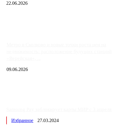
22.06.2026
Чем ближе к центру столицы, тем ситуация на АЗС лучше. Одн
либо не работают полностью, либо работают с ...
Метро в Сколково и новые точки роста цен на
недвижимость: расположение будущих станций
«Верейская», ...
09.06.2026
Samsung Pay заблокирует карты МИР с 3 апреля
Избранное
27.03.2024