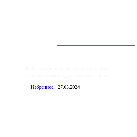
 более видимые проблемы. Так, некоторые заправки на ЦКАД
Загрузить больше
Главное:
В России резко изменилась динамика
строительства индустриальных поме...
ов
Избранное
27.03.2024