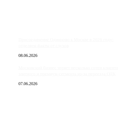
ако АЗС, расположенные на приличном удалении от Москвы, имеют
Присоединение Одинцово к Москве в 2026 году:
отделяем факты от слухов
08.06.2026
Московский бизнес теряет несколько сотен клиент
элитного и премиум-сегмента из-за переезда ОДК
07.06.2026