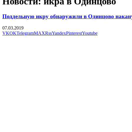
Новости: икра в Одинцово
Поддельную икру обнаружили в Одинцово накан
07.03.2019
VK
OK
Telegram
MAX
Rss
Yandex
Pinterest
Youtube