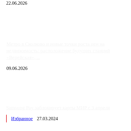
22.06.2026
Чем ближе к центру столицы, тем ситуация на АЗС лучше. Одн
либо не работают полностью, либо работают с ...
Метро в Сколково и новые точки роста цен на
недвижимость: расположение будущих станций
«Верейская», ...
09.06.2026
Samsung Pay заблокирует карты МИР с 3 апреля
Избранное
27.03.2024