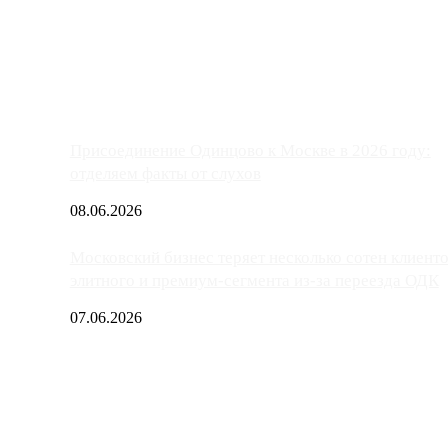
ако АЗС, расположенные на приличном удалении от Москвы, имеют
Присоединение Одинцово к Москве в 2026 году:
отделяем факты от слухов
08.06.2026
Московский бизнес теряет несколько сотен клиент
элитного и премиум-сегмента из-за переезда ОДК
07.06.2026