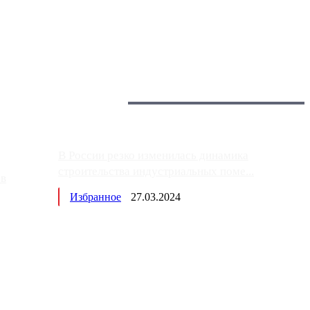
 более видимые проблемы. Так, некоторые заправки на ЦКАД
Загрузить больше
Главное:
В России резко изменилась динамика
строительства индустриальных поме...
ов
Избранное
27.03.2024