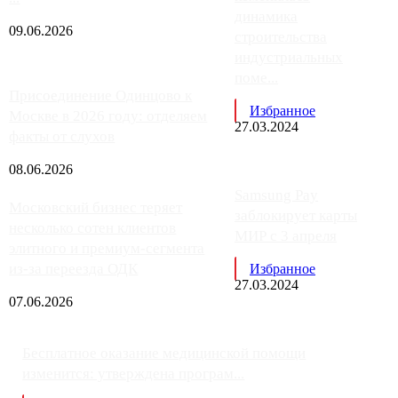
динамика
09.06.2026
строительства
индустриальных
поме...
Присоединение Одинцово к
Избранное
Москве в 2026 году: отделяем
27.03.2024
факты от слухов
08.06.2026
Samsung Pay
Московский бизнес теряет
заблокирует карты
несколько сотен клиентов
МИР с 3 апреля
элитного и премиум-сегмента
из-за переезда ОДК
Избранное
27.03.2024
07.06.2026
Бесплатное оказание медицинской помощи
изменится: утверждена програм...