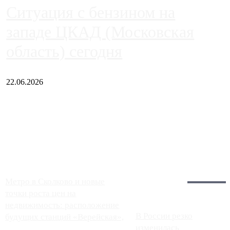
Ситуация с бензином на
западе ЦКАД (Московская
область) сегодня
22.06.2026
Чем ближе к центру столицы, тем ситуация на АЗС лучше.
Однако АЗС, расположенные на приличном удалении от
Москвы, имеют более видимые проблемы. Так, некоторые
заправки на ЦКАД либо не работают полностью, либо
работают с ...
Загрузить больше
Главное:
Метро в Сколково и новые
точки роста цен на
недвижимость: расположение
В России резко
будущих станций «Верейская»,
изменилась
...