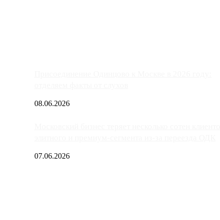
ако АЗС, расположенные на приличном удалении от Москвы, имеют
Присоединение Одинцово к Москве в 2026 году:
отделяем факты от слухов
08.06.2026
Московский бизнес теряет несколько сотен клиент
элитного и премиум-сегмента из-за переезда ОДК
07.06.2026