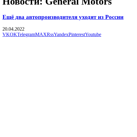
Новости: General Motors
Ещё два автопроизводителя уходят из России
20.04.2022
VK
OK
Telegram
MAX
Rss
Yandex
Pinterest
Youtube