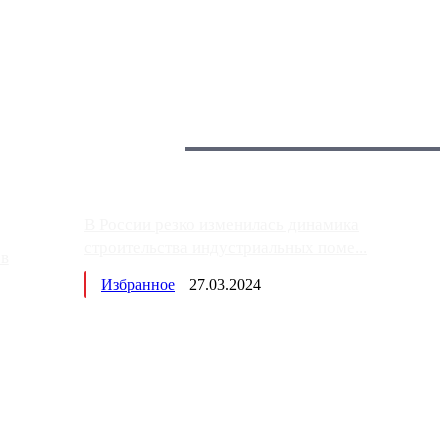
 более видимые проблемы. Так, некоторые заправки на ЦКАД
Загрузить больше
Главное:
В России резко изменилась динамика
строительства индустриальных поме...
ов
Избранное
27.03.2024