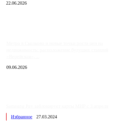
22.06.2026
Чем ближе к центру столицы, тем ситуация на АЗС лучше. Одн
либо не работают полностью, либо работают с ...
Метро в Сколково и новые точки роста цен на
недвижимость: расположение будущих станций
«Верейская», ...
09.06.2026
Samsung Pay заблокирует карты МИР с 3 апреля
Избранное
27.03.2024