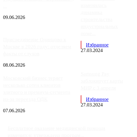
изменилась
...
динамика
09.06.2026
строительства
индустриальных
поме...
Присоединение Одинцово к
Избранное
Москве в 2026 году: отделяем
27.03.2024
факты от слухов
08.06.2026
Samsung Pay
Московский бизнес теряет
заблокирует карты
несколько сотен клиентов
МИР с 3 апреля
элитного и премиум-сегмента
из-за переезда ОДК
Избранное
27.03.2024
07.06.2026
Бесплатное оказание медицинской помощи
изменится: утверждена програм...