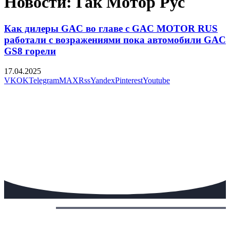
Новости: Гак Мотор Рус
Как дилеры GAC во главе с GAC MOTOR RUS
работали с возражениями пока автомобили GAC
GS8 горели
17.04.2025
VK
OK
Telegram
MAX
Rss
Yandex
Pinterest
Youtube
Сегодня: