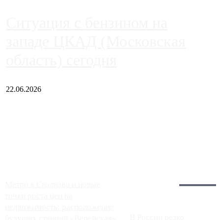
Ситуация с бензином на
западе ЦКАД (Московская
область) сегодня
22.06.2026
Чем ближе к центру столицы, тем ситуация на АЗС лучше.
Однако АЗС, расположенные на приличном удалении от
Москвы, имеют более видимые проблемы. Так, некоторые
заправки на ЦКАД либо не работают полностью, либо
работают с ...
Загрузить больше
Главное:
Метро в Сколково и новые
точки роста цен на
недвижимость: расположение
В России резко
будущих станций «Верейская»,