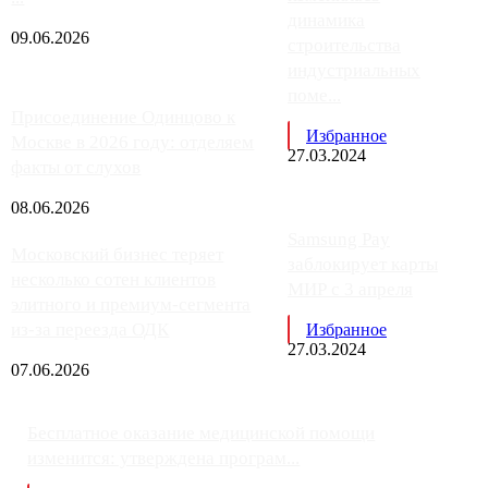
динамика
09.06.2026
строительства
индустриальных
поме...
Присоединение Одинцово к
Избранное
Москве в 2026 году: отделяем
27.03.2024
факты от слухов
08.06.2026
Samsung Pay
Московский бизнес теряет
заблокирует карты
несколько сотен клиентов
МИР с 3 апреля
элитного и премиум-сегмента
из-за переезда ОДК
Избранное
27.03.2024
07.06.2026
Бесплатное оказание медицинской помощи
изменится: утверждена програм...