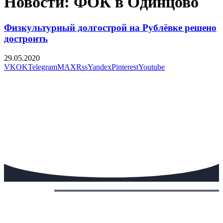
Новости: ФОК в Одинцово
Физкультурный долгострой на Рублёвке решено
достроить
29.05.2020
VK
OK
Telegram
MAX
Rss
Yandex
Pinterest
Youtube
Сегодня: