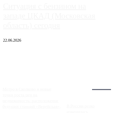
Ситуация с бензином на
западе ЦКАД (Московская
область) сегодня
22.06.2026
Чем ближе к центру столицы, тем ситуация на АЗС лучше.
Однако АЗС, расположенные на приличном удалении от
Москвы, имеют более видимые проблемы. Так, некоторые
заправки на ЦКАД либо не работают полностью, либо
работают с ...
Загрузить больше
Главное:
Метро в Сколково и новые
точки роста цен на
недвижимость: расположение
В России резко
будущих станций «Верейская»,
изменилась
...