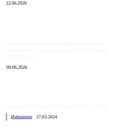
22.06.2026
Чем ближе к центру столицы, тем ситуация на АЗС лучше. Одн
либо не работают полностью, либо работают с ...
Метро в Сколково и новые точки роста цен на
недвижимость: расположение будущих станций
«Верейская», ...
09.06.2026
Samsung Pay заблокирует карты МИР с 3 апреля
Избранное
27.03.2024