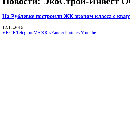
Новости: ЭкоСтрой-Инвест 
На Рублевке построили ЖК эконом-класса с кварт
12.12.2016
VK
OK
Telegram
MAX
Rss
Yandex
Pinterest
Youtube