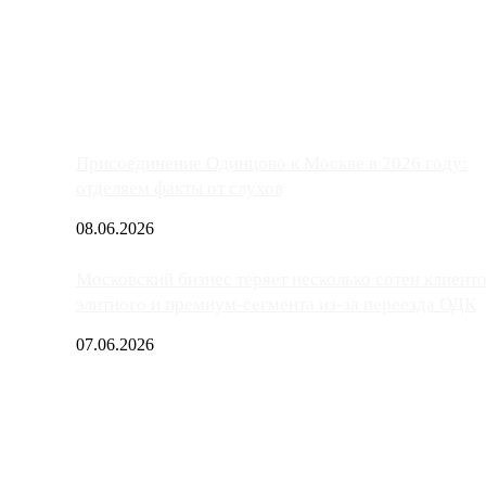
ако АЗС, расположенные на приличном удалении от Москвы, имеют
Присоединение Одинцово к Москве в 2026 году:
отделяем факты от слухов
08.06.2026
Московский бизнес теряет несколько сотен клиент
элитного и премиум-сегмента из-за переезда ОДК
07.06.2026