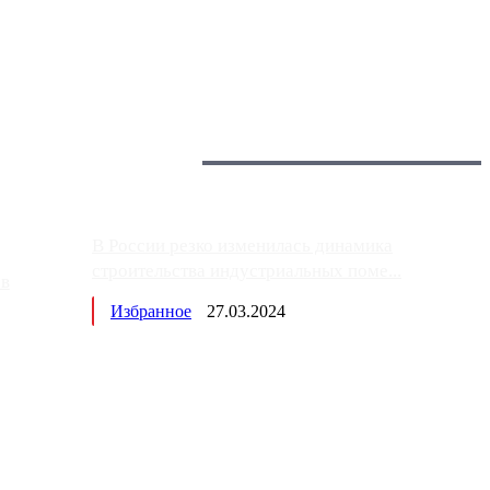
 более видимые проблемы. Так, некоторые заправки на ЦКАД
Загрузить больше
Главное:
В России резко изменилась динамика
строительства индустриальных поме...
ов
Избранное
27.03.2024