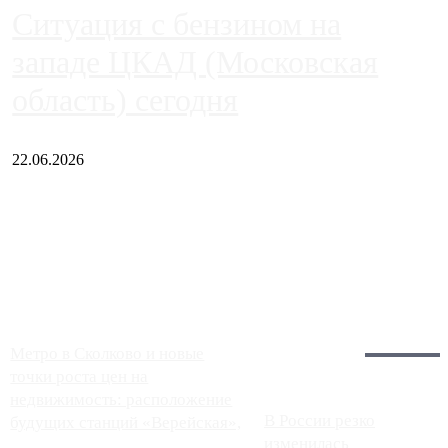
Ситуация с бензином на
западе ЦКАД (Московская
область) сегодня
22.06.2026
Чем ближе к центру столицы, тем ситуация на АЗС лучше.
Однако АЗС, расположенные на приличном удалении от
Москвы, имеют более видимые проблемы. Так, некоторые
заправки на ЦКАД либо не работают полностью, либо
работают с ...
Загрузить больше
Главное:
Метро в Сколково и новые
точки роста цен на
недвижимость: расположение
В России резко
будущих станций «Верейская»,
изменилась
...