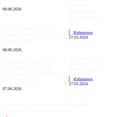
динамика
09.06.2026
строительства
индустриальных
поме...
Присоединение Одинцово к
Избранное
Москве в 2026 году: отделяем
27.03.2024
факты от слухов
08.06.2026
Samsung Pay
Московский бизнес теряет
заблокирует карты
несколько сотен клиентов
МИР с 3 апреля
элитного и премиум-сегмента
из-за переезда ОДК
Избранное
27.03.2024
07.06.2026
Бесплатное оказание медицинской помощи
изменится: утверждена програм...