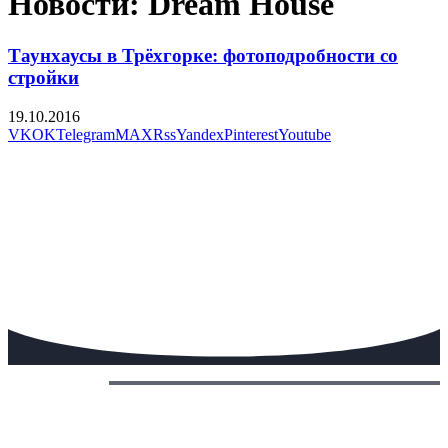
Новости: Dream House
Таунхаусы в Трёхгорке: фотоподробности со
стройки
19.10.2016
VK
OK
Telegram
MAX
Rss
Yandex
Pinterest
Youtube
Сегодня: