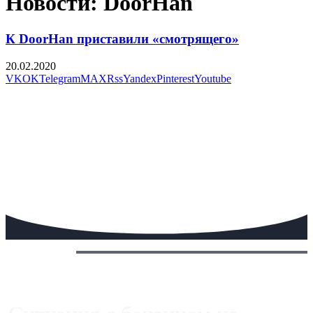
Новости: DoorHan
К DoorHan приставили «смотрящего»
20.02.2020
VK
OK
Telegram
MAX
Rss
Yandex
Pinterest
Youtube
Сегодня: