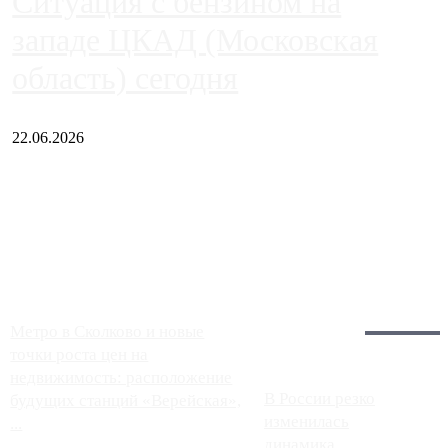
Ситуация с бензином на
западе ЦКАД (Московская
область) сегодня
22.06.2026
Чем ближе к центру столицы, тем ситуация на АЗС лучше.
Однако АЗС, расположенные на приличном удалении от
Москвы, имеют более видимые проблемы. Так, некоторые
заправки на ЦКАД либо не работают полностью, либо
работают с ...
Загрузить больше
Главное:
Метро в Сколково и новые
точки роста цен на
недвижимость: расположение
В России резко
будущих станций «Верейская»,
изменилась
...
динамика