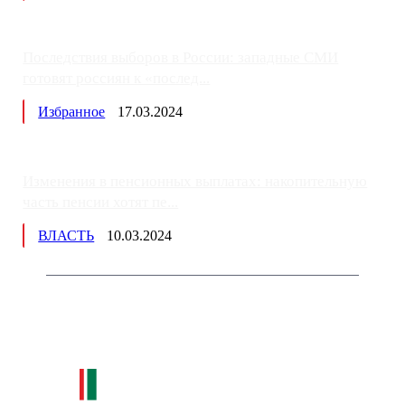
Последствия выборов в России: западные СМИ
готовят россиян к «послед...
Избранное
17.03.2024
Изменения в пенсионных выплатах: накопительную
часть пенсии хотят пе...
ВЛАСТЬ
10.03.2024