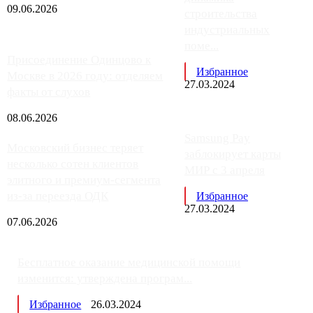
09.06.2026
строительства
индустриальных
поме...
Присоединение Одинцово к
Избранное
Москве в 2026 году: отделяем
27.03.2024
факты от слухов
08.06.2026
Samsung Pay
Московский бизнес теряет
заблокирует карты
несколько сотен клиентов
МИР с 3 апреля
элитного и премиум-сегмента
из-за переезда ОДК
Избранное
27.03.2024
07.06.2026
Бесплатное оказание медицинской помощи
изменится: утверждена програм...
Избранное
26.03.2024