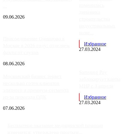
изменилась
...
динамика
09.06.2026
строительства
индустриальных
поме...
Присоединение Одинцово к
Избранное
Москве в 2026 году: отделяем
27.03.2024
факты от слухов
08.06.2026
Samsung Pay
Московский бизнес теряет
заблокирует карты
несколько сотен клиентов
МИР с 3 апреля
элитного и премиум-сегмента
из-за переезда ОДК
Избранное
27.03.2024
07.06.2026
Бесплатное оказание медицинской помощи
изменится: утверждена програм...