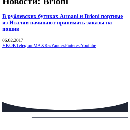
Новости: Brioni
В рублевских бутиках Armani и Brioni портные
из Италии начинают принимать заказы на
пошив
06.02.2017
VK
OK
Telegram
MAX
Rss
Yandex
Pinterest
Youtube
Сегодня: