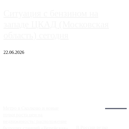
Ситуация с бензином на
западе ЦКАД (Московская
область) сегодня
22.06.2026
Чем ближе к центру столицы, тем ситуация на АЗС лучше.
Однако АЗС, расположенные на приличном удалении от
Москвы, имеют более видимые проблемы. Так, некоторые
заправки на ЦКАД либо не работают полностью, либо
работают с ...
Загрузить больше
Главное:
Метро в Сколково и новые
точки роста цен на
недвижимость: расположение
В России резко
будущих станций «Верейская»,