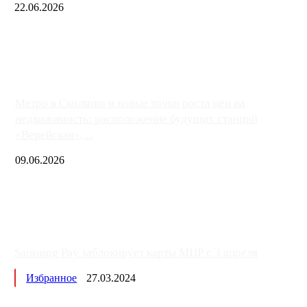
22.06.2026
Чем ближе к центру столицы, тем ситуация на АЗС лучше. Одн
либо не работают полностью, либо работают с ...
Метро в Сколково и новые точки роста цен на
недвижимость: расположение будущих станций
«Верейская», ...
09.06.2026
Samsung Pay заблокирует карты МИР с 3 апреля
Избранное
27.03.2024