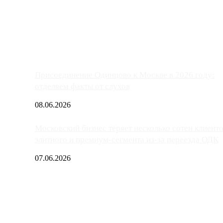
ако АЗС, расположенные на приличном удалении от Москвы, имеют
Присоединение Одинцово к Москве в 2026 году:
отделяем факты от слухов
08.06.2026
Московский бизнес теряет несколько сотен клиент
элитного и премиум-сегмента из-за переезда ОДК
07.06.2026