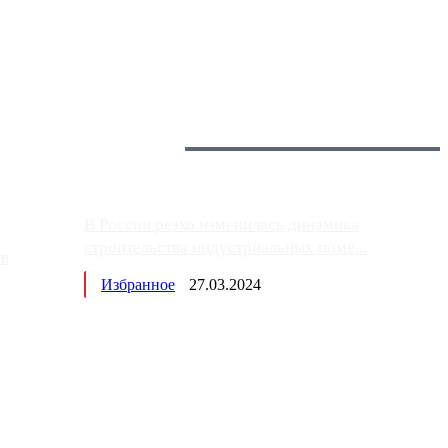
 более видимые проблемы. Так, некоторые заправки на ЦКАД
Загрузить больше
Главное:
В России резко изменилась динамика
строительства индустриальных поме...
ов
Избранное
27.03.2024