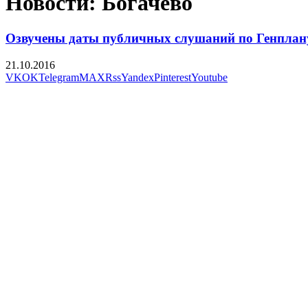
Новости: Богачево
Озвучены даты публичных слушаний по Генплану
21.10.2016
VK
OK
Telegram
MAX
Rss
Yandex
Pinterest
Youtube