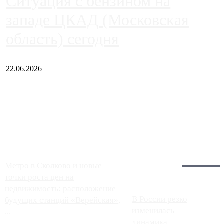
Ситуация с бензином на
западе ЦКАД (Московская
область) сегодня
22.06.2026
Чем ближе к центру столицы, тем ситуация на АЗС лучше.
Однако АЗС, расположенные на приличном удалении от
Москвы, имеют более видимые проблемы. Так, некоторые
заправки на ЦКАД либо не работают полностью, либо
работают с ...
Загрузить больше
Главное:
Метро в Сколково и новые
точки роста цен на
недвижимость: расположение
В России резко
будущих станций «Верейская»,
изменилась
...
динамика