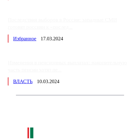
Последствия выборов в России: западные СМИ
готовят россиян к «послед...
Избранное
17.03.2024
Изменения в пенсионных выплатах: накопительную
часть пенсии хотят пе...
ВЛАСТЬ
10.03.2024