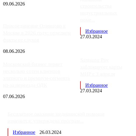
09.06.2026
строительства
индустриальных
поме...
Присоединение Одинцово к
Избранное
Москве в 2026 году: отделяем
27.03.2024
факты от слухов
08.06.2026
Samsung Pay
Московский бизнес теряет
заблокирует карты
несколько сотен клиентов
МИР с 3 апреля
элитного и премиум-сегмента
из-за переезда ОДК
Избранное
27.03.2024
07.06.2026
Бесплатное оказание медицинской помощи
изменится: утверждена програм...
Избранное
26.03.2024