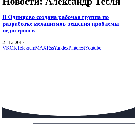
Новости: Александр Тесля
В Одинцово создана рабочая группа по
разработке механизмов решения проблемы
недострооев
21.12.2017
VK
OK
Telegram
MAX
Rss
Yandex
Pinterest
Youtube
Сегодня: