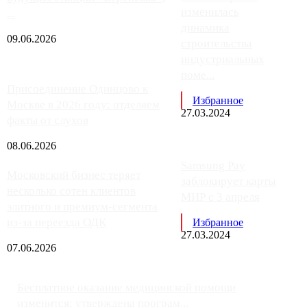
изменилась
...
динамика
09.06.2026
строительства
индустриальных
поме...
Присоединение Одинцово к
Избранное
Москве в 2026 году: отделяем
27.03.2024
факты от слухов
08.06.2026
Samsung Pay
Московский бизнес теряет
заблокирует карты
несколько сотен клиентов
МИР с 3 апреля
элитного и премиум-сегмента
из-за переезда ОДК
Избранное
27.03.2024
07.06.2026
Бесплатное оказание медицинской помощи
изменится: утверждена програм...