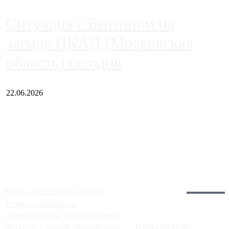
Ситуация с бензином на
западе ЦКАД (Московская
область) сегодня
22.06.2026
Чем ближе к центру столицы, тем ситуация на АЗС лучше.
Однако АЗС, расположенные на приличном удалении от
Москвы, имеют более видимые проблемы. Так, некоторые
заправки на ЦКАД либо не работают полностью, либо
работают с ...
Загрузить больше
Главное:
Метро в Сколково и новые
точки роста цен на
недвижимость: расположение
В России резко
будущих станций «Верейская»,