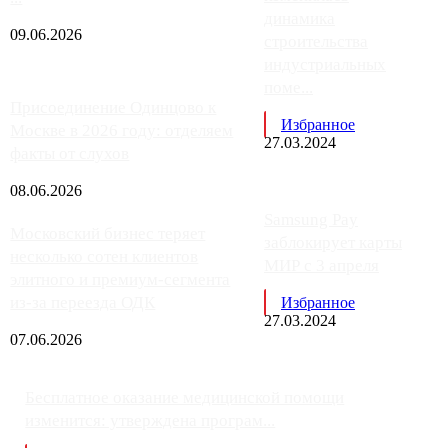
динамика
09.06.2026
строительства
индустриальных
поме...
Присоединение Одинцово к
Избранное
Москве в 2026 году: отделяем
27.03.2024
факты от слухов
08.06.2026
Samsung Pay
Московский бизнес теряет
заблокирует карты
несколько сотен клиентов
МИР с 3 апреля
элитного и премиум-сегмента
из-за переезда ОДК
Избранное
27.03.2024
07.06.2026
Бесплатное оказание медицинской помощи
изменится: утверждена програм...