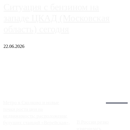
Ситуация с бензином на
западе ЦКАД (Московская
область) сегодня
22.06.2026
Чем ближе к центру столицы, тем ситуация на АЗС лучше.
Однако АЗС, расположенные на приличном удалении от
Москвы, имеют более видимые проблемы. Так, некоторые
заправки на ЦКАД либо не работают полностью, либо
работают с ...
Загрузить больше
Главное:
Метро в Сколково и новые
точки роста цен на
недвижимость: расположение
В России резко
будущих станций «Верейская»,
изменилась
...