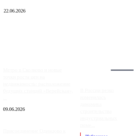
22.06.2026
Чем ближе к центру столицы, тем ситуация на АЗС лучше.
Однако АЗС, расположенные на приличном удалении от
Москвы, имеют более видимые проблемы. Так, некоторые
заправки на ЦКАД либо не работают полностью, либо
работают с ...
Загрузить больше
Главное:
Метро в Сколково и новые
точки роста цен на
недвижимость: расположение
В России резко
будущих станций «Верейская»,
изменилась
...
динамика
09.06.2026
строительства
индустриальных
поме...
Присоединение Одинцово к