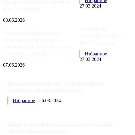
Избранное
Москве в 2026 году: отделяем
27.03.2024
факты от слухов
08.06.2026
Samsung Pay
Московский бизнес теряет
заблокирует карты
несколько сотен клиентов
МИР с 3 апреля
элитного и премиум-сегмента
из-за переезда ОДК
Избранное
27.03.2024
07.06.2026
Бесплатное оказание медицинской помощи
изменится: утверждена програм...
Избранное
26.03.2024
Последствия выборов в России: западные СМИ
готовят россиян к «послед...