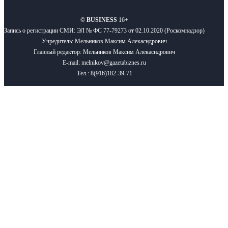
©
BUSINESS
16+
Запись о регистрации СМИ: ЭЛ № ФС 77-79273 от 02.10.2020 (Роскомнадзор)
Учредитель: Мельников Максим Алекасндрович
Главный редактор: Мельников Максим Алекасндрович
E-mail: melnikov@gazetabiznes.ru
Тел.: 8(916)182-39-71