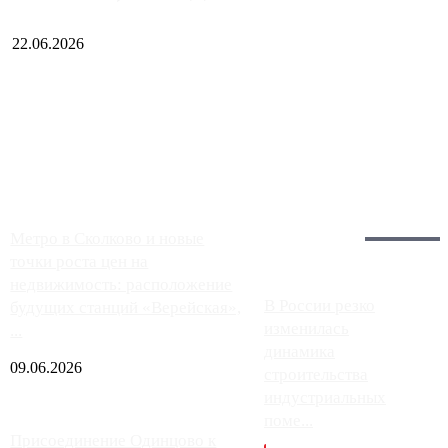
22.06.2026
Чем ближе к центру столицы, тем ситуация на АЗС лучше.
Однако АЗС, расположенные на приличном удалении от
Москвы, имеют более видимые проблемы. Так, некоторые
заправки на ЦКАД либо не работают полностью, либо
работают с ...
Загрузить больше
Главное:
Метро в Сколково и новые
точки роста цен на
недвижимость: расположение
В России резко
будущих станций «Верейская»,
изменилась
...
динамика
09.06.2026
строительства
индустриальных
поме...
Присоединение Одинцово к