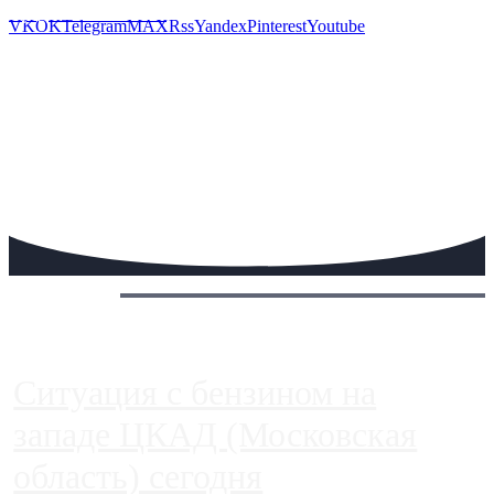
Предложить новость
VK
OK
Telegram
MAX
Rss
Yandex
Pinterest
Youtube
Сегодня:
Ситуация с бензином на
западе ЦКАД (Московская
область) сегодня