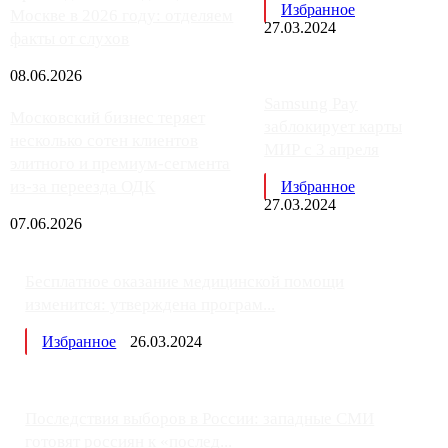
Избранное
Москве в 2026 году: отделяем
27.03.2024
факты от слухов
08.06.2026
Samsung Pay
Московский бизнес теряет
заблокирует карты
несколько сотен клиентов
МИР с 3 апреля
элитного и премиум-сегмента
из-за переезда ОДК
Избранное
27.03.2024
07.06.2026
Бесплатное оказание медицинской помощи
изменится: утверждена програм...
Избранное
26.03.2024
Последствия выборов в России: западные СМИ
готовят россиян к «послед...