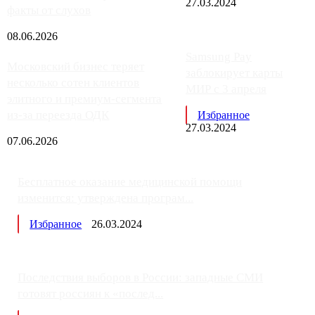
27.03.2024
факты от слухов
08.06.2026
Samsung Pay
Московский бизнес теряет
заблокирует карты
несколько сотен клиентов
МИР с 3 апреля
элитного и премиум-сегмента
из-за переезда ОДК
Избранное
27.03.2024
07.06.2026
Бесплатное оказание медицинской помощи
изменится: утверждена програм...
Избранное
26.03.2024
Последствия выборов в России: западные СМИ
готовят россиян к «послед...