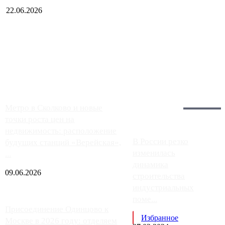
22.06.2026
Чем ближе к центру столицы, тем ситуация на АЗС лучше.
Однако АЗС, расположенные на приличном удалении от
Москвы, имеют более видимые проблемы. Так, некоторые
заправки на ЦКАД либо не работают полностью, либо
работают с ...
Загрузить больше
Главное:
Метро в Сколково и новые
точки роста цен на
недвижимость: расположение
В России резко
будущих станций «Верейская»,
изменилась
...
динамика
09.06.2026
строительства
индустриальных
поме...
Присоединение Одинцово к
Избранное
Москве в 2026 году: отделяем