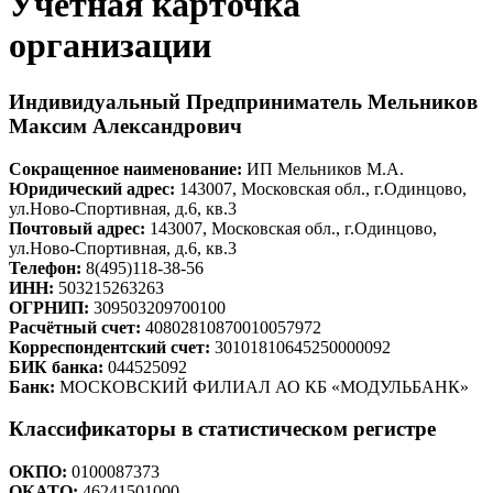
Учетная карточка
организации
Индивидуальный Предприниматель
Мельников
Максим Александрович
Сокращенное наименование:
ИП Мельников М.А.
Юридический адрес:
143007, Московская обл., г.Одинцово,
ул.Ново-Спортивная, д.6, кв.3
Почтовый адрес:
143007, Московская обл., г.Одинцово,
ул.Ново-Спортивная, д.6, кв.3
Телефон:
8(495)118-38-56
ИНН:
503215263263
ОГРНИП:
309503209700100
Расчётный счет:
40802810870010057972
Корреспондентский счет:
30101810645250000092
БИК банка:
044525092
Банк:
МОСКОВСКИЙ ФИЛИАЛ АО КБ «МОДУЛЬБАНК»
Классификаторы в статистическом регистре
ОКПО:
0100087373
ОКАТО:
46241501000